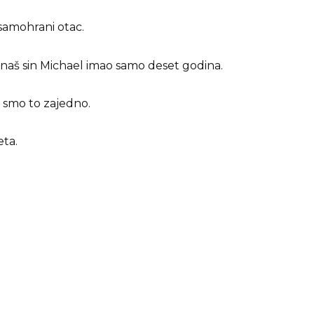
 samohrani otac.
naš sin Michael imao samo deset godina.
i smo to zajedno.
eta.