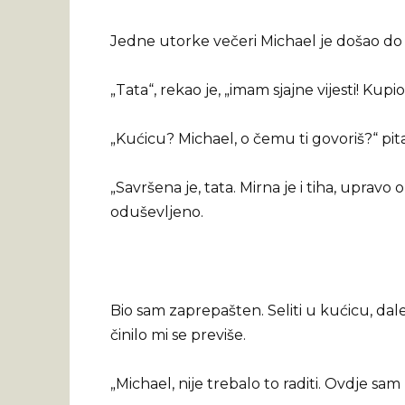
Jedne utorke večeri Michael je došao 
„Tata“, rekao je, „imam sjajne vijesti! Kupi
„Kućicu? Michael, o čemu ti govoriš?“ pi
„Savršena je, tata. Mirna je i tiha, upravo o
oduševljeno.
Bio sam zaprepašten. Seliti u kućicu, dal
činilo mi se previše.
„Michael, nije trebalo to raditi. Ovdje sa