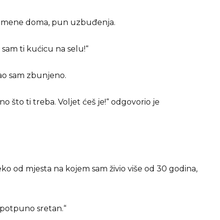
do mene doma, pun uzbuđenja.
o sam ti kućicu na selu!“
tao sam zbunjeno.
no što ti treba. Voljet ćeš je!“ odgovorio je
eko od mjesta na kojem sam živio više od 30 godina,
m potpuno sretan.“