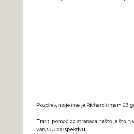
Pozdrav, moje ime je Richard i imam 68 g
Tražiti pomoć od stranaca nešto je što nis
vanjsku perspektivu.