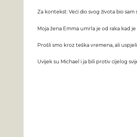
Za kontekst: Veći dio svog života bio sam
Moja žena Emma umrla je od raka kad je 
Prošli smo kroz teška vremena, ali uspjel
Uvijek su Michael i ja bili protiv cijelog svij