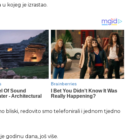
u kojeg je izrastao.
mo bliski, redovito smo telefonirali i jednom tjedno
e godinu dana, još više.