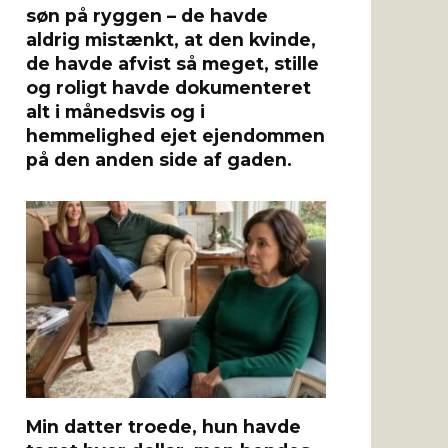
søn på ryggen – de havde
aldrig mistænkt, at den kvinde,
de havde afvist så meget, stille
og roligt havde dokumenteret
alt i månedsvis og i
hemmelighed ejet ejendommen
på den anden side af gaden.
Min datter troede, hun havde