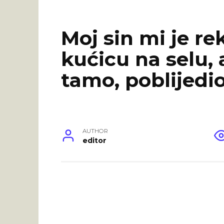
Moj sin mi je re
kućicu na selu,
tamo, poblijedi
AUTHOR
editor