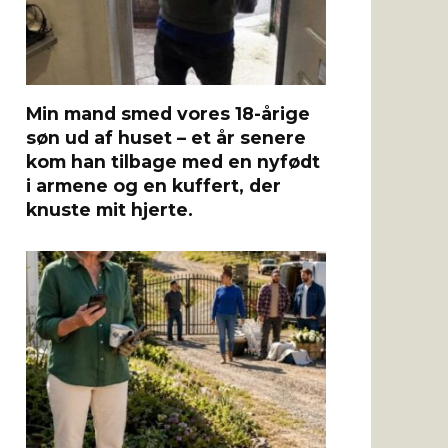
Min mand smed vores 18-årige
søn ud af huset – et år senere
kom han tilbage med en nyfødt
i armene og en kuffert, der
knuste mit hjerte.