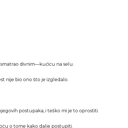
m smatrao divnim—kućicu na selu.
t nije bio ono što je izgledalo.
egovih postupaka, i teško mi je to oprostiti.
noću o tome kako dalje postupiti.