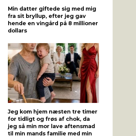
Min datter giftede sig med mig
fra sit bryllup, efter jeg gav
hende en vingård på 8 millioner
dollars
Jeg kom hjem næsten tre timer
for tidligt og frøs af chok, da
jeg så min mor lave aftensmad
til min mands familie med min