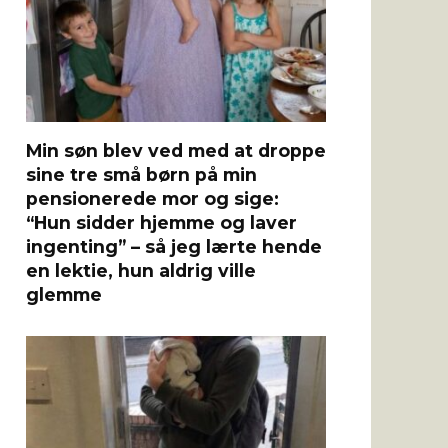
Min søn blev ved med at droppe
sine tre små børn på min
pensionerede mor og sige:
“Hun sidder hjemme og laver
ingenting” – så jeg lærte hende
en lektie, hun aldrig ville
glemme