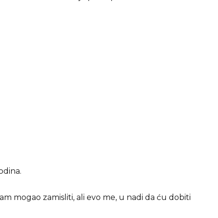
odina.
am mogao zamisliti, ali evo me, u nadi da ću dobiti