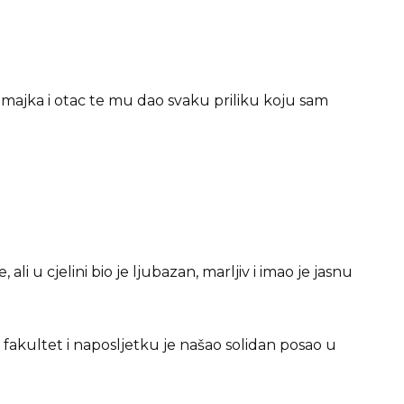
majka i otac te mu dao svaku priliku koju sam
li u cjelini bio je ljubazan, marljiv i imao je jasnu
za fakultet i naposljetku je našao solidan posao u