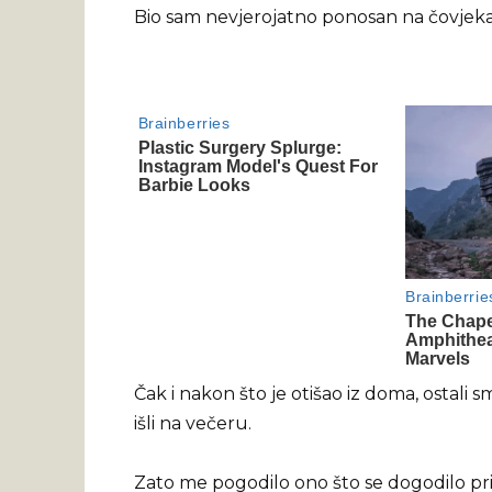
Bio sam nevjerojatno ponosan na čovjeka 
Čak i nakon što je otišao iz doma, ostali s
išli na večeru.
Zato me pogodilo ono što se dogodilo prij