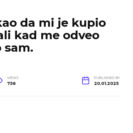
kao da mi je kupio
 ali kad me odveo
o sam.
VIEWS
PUBLISHED BY
756
20.01.2025