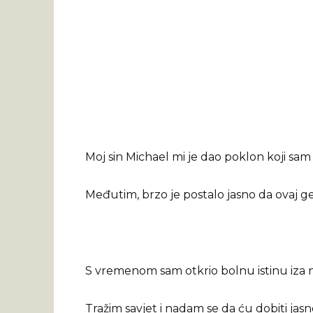
Moj sin Michael mi je dao poklon koji sa
Međutim, brzo je postalo jasno da ovaj ges
S vremenom sam otkrio bolnu istinu iza nj
Tražim savjet i nadam se da ću dobiti jas