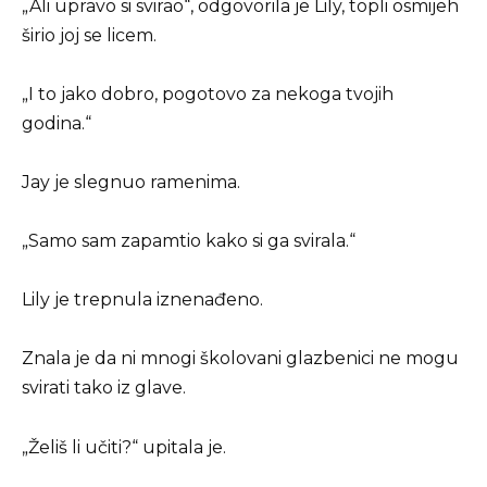
„Ali upravo si svirao“, odgovorila je Lily, topli osmijeh
širio joj se licem.
„I to jako dobro, pogotovo za nekoga tvojih
godina.“
Jay je slegnuo ramenima.
„Samo sam zapamtio kako si ga svirala.“
Lily je trepnula iznenađeno.
Znala je da ni mnogi školovani glazbenici ne mogu
svirati tako iz glave.
„Želiš li učiti?“ upitala je.