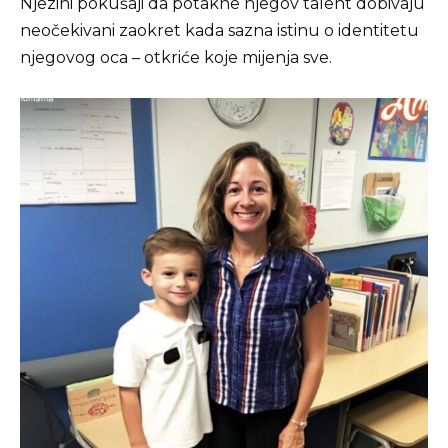
Njezini pokušaji da potakne njegov talent dobivaju
neočekivani zaokret kada sazna istinu o identitetu
njegovog oca – otkriće koje mijenja sve.