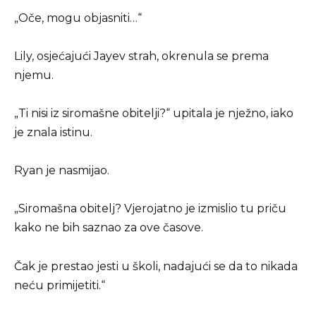
„Oče, mogu objasniti…“
Lily, osjećajući Jayev strah, okrenula se prema
njemu.
„Ti nisi iz siromašne obitelji?“ upitala je nježno, iako
je znala istinu.
Ryan je nasmijao.
„Siromašna obitelj? Vjerojatno je izmislio tu priču
kako ne bih saznao za ove časove.
Čak je prestao jesti u školi, nadajući se da to nikada
neću primijetiti.“