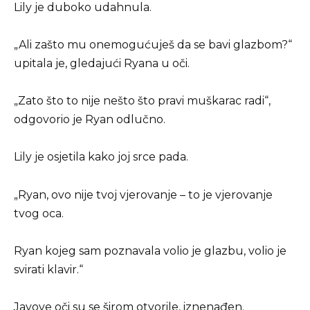
Lily je duboko udahnula.
„Ali zašto mu onemogućuješ da se bavi glazbom?“
upitala je, gledajući Ryana u oči.
„Zato što to nije nešto što pravi muškarac radi“,
odgovorio je Ryan odlučno.
Lily je osjetila kako joj srce pada.
„Ryan, ovo nije tvoj vjerovanje – to je vjerovanje
tvog oca.
Ryan kojeg sam poznavala volio je glazbu, volio je
svirati klavir.“
Jayove oči su se širom otvorile, iznenađen.