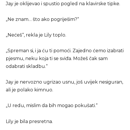
Jay je oklijevao i spustio pogled na klavirske tipke.
„Ne znam… što ako pogriješim?“
„Nećeš“, rekla je Lily toplo.
„Spreman si, i ja ću ti pomoći. Zajedno ćemo izabrati
pjesmu, neku koja ti se sviđa. Možeš čak sam
odabrati skladbu.“
Jay je nervozno ugrizao usnu, još uvijek nesiguran,
ali je polako kimnuo.
„U redu, mislim da bih mogao pokušati.“
Lily je bila presretna.