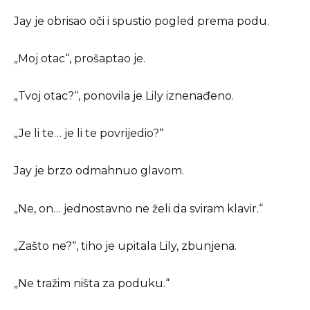
Jay je obrisao oči i spustio pogled prema podu.
„Moj otac“, prošaptao je.
„Tvoj otac?“, ponovila je Lily iznenađeno.
„Je li te… je li te povrijedio?“
Jay je brzo odmahnuo glavom.
„Ne, on… jednostavno ne želi da sviram klavir.“
„Zašto ne?“, tiho je upitala Lily, zbunjena.
„Ne tražim ništa za poduku.“