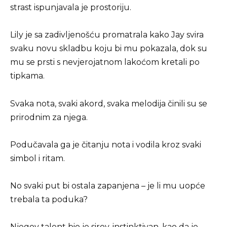
strast ispunjavala je prostoriju.
Lily je sa zadivljenošću promatrala kako Jay svira
svaku novu skladbu koju bi mu pokazala, dok su
mu se prsti s nevjerojatnom lakoćom kretali po
tipkama.
Svaka nota, svaki akord, svaka melodija činili su se
prirodnim za njega.
Podučavala ga je čitanju nota i vodila kroz svaki
simbol i ritam.
No svaki put bi ostala zapanjena – je li mu uopće
trebala ta poduka?
Njegov talent bio je sirov, instinktivan, kao da je