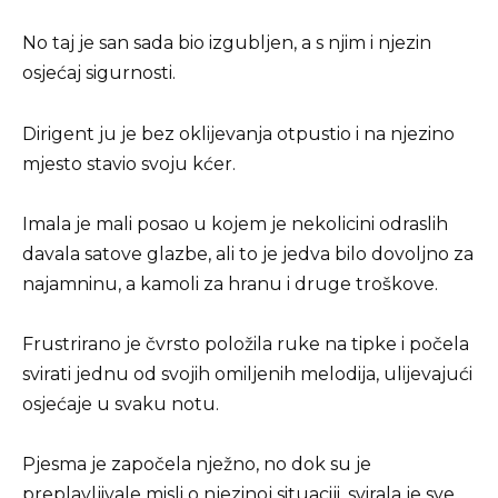
No taj je san sada bio izgubljen, a s njim i njezin
osjećaj sigurnosti.
Dirigent ju je bez oklijevanja otpustio i na njezino
mjesto stavio svoju kćer.
Imala je mali posao u kojem je nekolicini odraslih
davala satove glazbe, ali to je jedva bilo dovoljno za
najamninu, a kamoli za hranu i druge troškove.
Frustrirano je čvrsto položila ruke na tipke i počela
svirati jednu od svojih omiljenih melodija, ulijevajući
osjećaje u svaku notu.
Pjesma je započela nježno, no dok su je
preplavljivale misli o njezinoj situaciji, svirala je sve