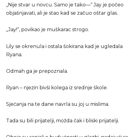
„Nije stvar u novcu. Samo je tako—“ Jay je počeo
objašnjavati, ali je stao kad se začuo oštar glas.
„Jay!“, povikao je muškarac strogo.
Lily se okrenula i ostala šokirana kad je ugledala
Ryana.
Odmah ga je prepoznala.
Ryan – njezin bivši kolega iz srednje škole.
Sjećanja na te dane navrla su joj u mislima.
Tada su bili prijatelji, možda čak i bliski prijatelji.