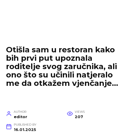
Otišla sam u restoran kako
bih prvi put upoznala
roditelje svog zaručnika, ali
ono što su učinili natjeralo
me da otkažem vjenčanje…
AUTHOR
VIEWS
editor
207
PUBLISHED BY
16.01.2025