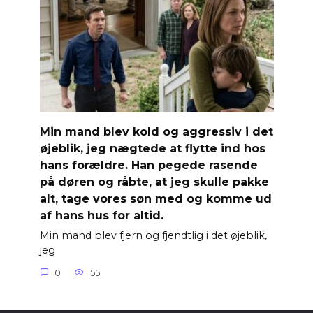
Min mand blev kold og aggressiv i det
øjeblik, jeg nægtede at flytte ind hos
hans forældre. Han pegede rasende
på døren og råbte, at jeg skulle pakke
alt, tage vores søn med og komme ud
af hans hus for altid.
Min mand blev fjern og fjendtlig i det øjeblik,
jeg
0
55