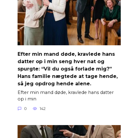
Efter min mand døde, kravlede hans
datter op i min seng hver nat og
spurgte: “Vil du også forlade mig?”
Hans familie nægtede at tage hende,
så jeg opdrog hende alene.
Efter min mand døde, kravlede hans datter
op i min
0
142