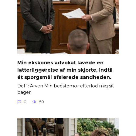
Min ekskones advokat lavede en
latterliggørelse af min skjorte, indtil
ét spørgsmål afslørede sandheden.
Del 1: Arven Min bedstemor efterlod mig sit
bageri
0
50