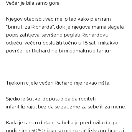
Večer je bila samo gora.
Njegov otac ispitivao me, pitao kako planiram
“brinuti za Richarda”, dok je njegova mama slagala
popis zahtjeva: savršeno peglati Richardovu
odjeću, večeru poslužiti točno u 18 sati i nikakvo
povrće, jer Richard ne bi ni pomaknuo tanjur.
Tijekom cijele večeri Richard nije rekao ništa.
Sjedio je šutke, dopustio da ga roditelji
infantiliziraju, bez da se zauzme za sebe ili za mene.
Kada je račun došao, Isabella je predložila da ga
podijelimo 50/50, iako su oni naručili skupu hranu i