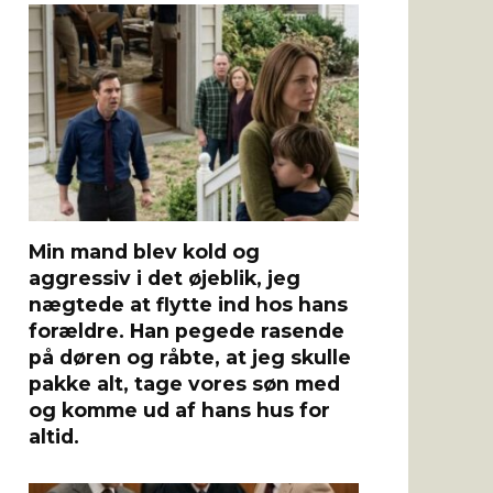
Min mand blev kold og
aggressiv i det øjeblik, jeg
nægtede at flytte ind hos hans
forældre. Han pegede rasende
på døren og råbte, at jeg skulle
pakke alt, tage vores søn med
og komme ud af hans hus for
altid.