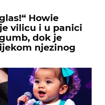
 glas!“ Howie
e vilicu i u panici
 gumb, dok je
tijekom njezinog