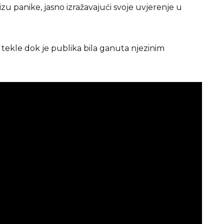
zu panike, jasno izražavajući svoje uvjerenje u
tekle dok je publika bila ganuta njezinim