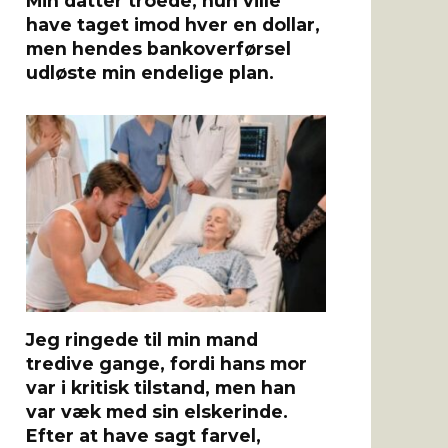
Min datter troede, hun ville
have taget imod hver en dollar,
men hendes bankoverførsel
udløste min endelige plan.
Jeg ringede til min mand
tredive gange, fordi hans mor
var i kritisk tilstand, men han
var væk med sin elskerinde.
Efter at have sagt farvel,