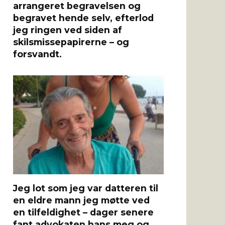
arrangeret begravelsen og
begravet hende selv, efterlod
jeg ringen ved siden af ​​
skilsmissepapirerne – og
forsvandt.
Jeg lot som jeg var datteren til
en eldre mann jeg møtte ved
en tilfeldighet – dager senere
fant advokaten hans meg og