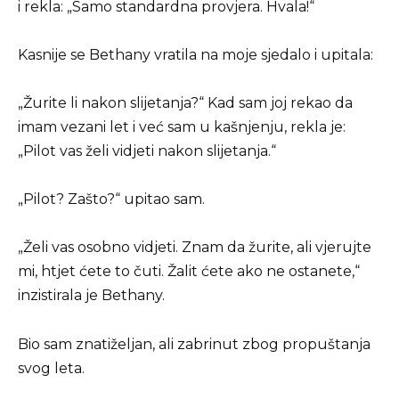
i rekla: „Samo standardna provjera. Hvala!“
Kasnije se Bethany vratila na moje sjedalo i upitala:
„Žurite li nakon slijetanja?“ Kad sam joj rekao da
imam vezani let i već sam u kašnjenju, rekla je:
„Pilot vas želi vidjeti nakon slijetanja.“
„Pilot? Zašto?“ upitao sam.
„Želi vas osobno vidjeti. Znam da žurite, ali vjerujte
mi, htjet ćete to čuti. Žalit ćete ako ne ostanete,“
inzistirala je Bethany.
Bio sam znatiželjan, ali zabrinut zbog propuštanja
svog leta.