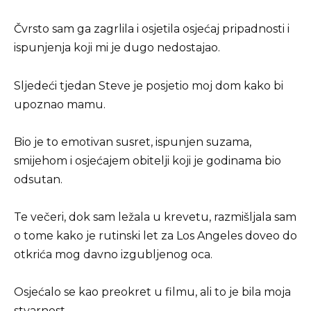
Čvrsto sam ga zagrlila i osjetila osjećaj pripadnosti i
ispunjenja koji mi je dugo nedostajao.
Sljedeći tjedan Steve je posjetio moj dom kako bi
upoznao mamu.
Bio je to emotivan susret, ispunjen suzama,
smijehom i osjećajem obitelji koji je godinama bio
odsutan.
Te večeri, dok sam ležala u krevetu, razmišljala sam
o tome kako je rutinski let za Los Angeles doveo do
otkrića mog davno izgubljenog oca.
Osjećalo se kao preokret u filmu, ali to je bila moja
stvarnost.