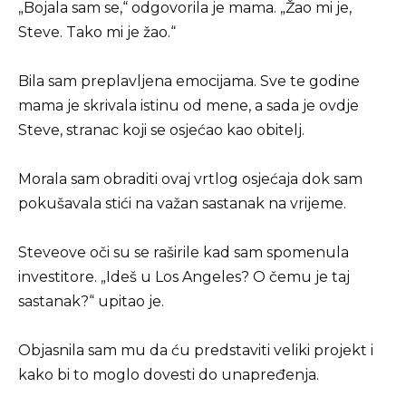
„Bojala sam se,“ odgovorila je mama. „Žao mi je,
Steve. Tako mi je žao.“
Bila sam preplavljena emocijama. Sve te godine
mama je skrivala istinu od mene, a sada je ovdje
Steve, stranac koji se osjećao kao obitelj.
Morala sam obraditi ovaj vrtlog osjećaja dok sam
pokušavala stići na važan sastanak na vrijeme.
Steveove oči su se raširile kad sam spomenula
investitore. „Ideš u Los Angeles? O čemu je taj
sastanak?“ upitao je.
Objasnila sam mu da ću predstaviti veliki projekt i
kako bi to moglo dovesti do unapređenja.