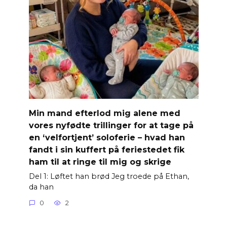
Min mand efterlod mig alene med
vores nyfødte trillinger for at tage på
en ‘velfortjent’ soloferie – hvad han
fandt i sin kuffert på feriestedet fik
ham til at ringe til mig og skrige
Del 1: Løftet han brød Jeg troede på Ethan,
da han
0
2