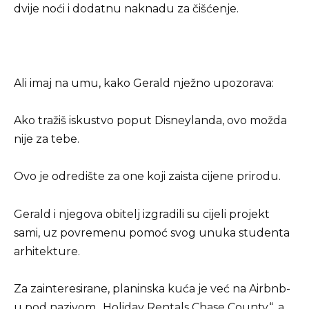
dvije noći i dodatnu naknadu za čišćenje.
Ali imaj na umu, kako Gerald nježno upozorava:
Ako tražiš iskustvo poput Disneylanda, ovo možda
nije za tebe.
Ovo je odredište za one koji zaista cijene prirodu.
Gerald i njegova obitelj izgradili su cijeli projekt
sami, uz povremenu pomoć svog unuka studenta
arhitekture.
Za zainteresirane, planinska kuća je već na Airbnb-
u pod nazivom „Holiday Rentals Chase County“, a