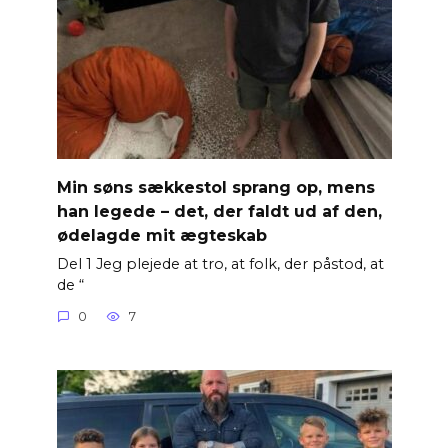
Min søns sækkestol sprang op, mens
han legede – det, der faldt ud af den,
ødelagde mit ægteskab
Del 1 Jeg plejede at tro, at folk, der påstod, at
de “
0
7