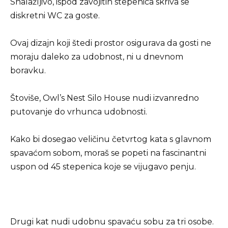
Snalažljivo, ispod zavojitih stepenica skriva se
diskretni WC za goste.
Ovaj dizajn koji štedi prostor osigurava da gosti ne
moraju daleko za udobnost, ni u dnevnom
boravku.
Štoviše, Owl’s Nest Silo House nudi izvanredno
putovanje do vrhunca udobnosti.
Kako bi dosegao veličinu četvrtog kata s glavnom
spavaćom sobom, moraš se popeti na fascinantni
uspon od 45 stepenica koje se vijugavo penju.
Drugi kat nudi udobnu spavaću sobu za tri osobe.