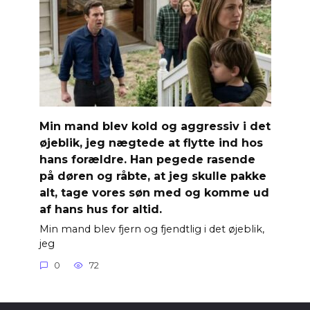
Min mand blev kold og aggressiv i det
øjeblik, jeg nægtede at flytte ind hos
hans forældre. Han pegede rasende
på døren og råbte, at jeg skulle pakke
alt, tage vores søn med og komme ud
af hans hus for altid.
Min mand blev fjern og fjendtlig i det øjeblik,
jeg
0
72