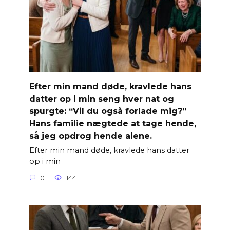
Efter min mand døde, kravlede hans
datter op i min seng hver nat og
spurgte: “Vil du også forlade mig?”
Hans familie nægtede at tage hende,
så jeg opdrog hende alene.
Efter min mand døde, kravlede hans datter
op i min
0
144