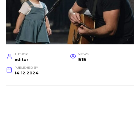
AUTHOR
VIEWS
editor
818
PUBLISHED BY
14.12.2024