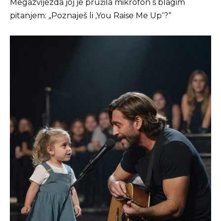
Megazvijezda joj je pružila mikrofon s blagim
pitanjem: „Poznaješ li ‚You Raise Me Up‘?“