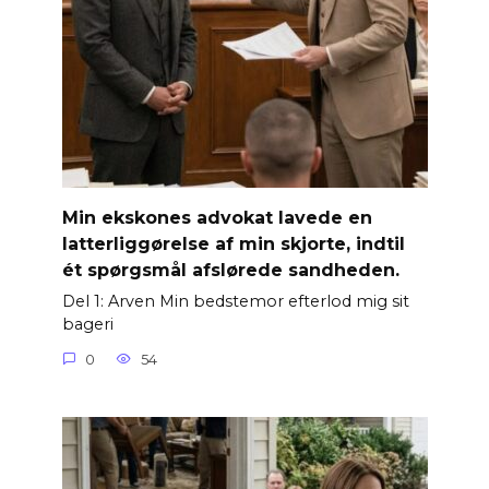
Min ekskones advokat lavede en
latterliggørelse af min skjorte, indtil
ét spørgsmål afslørede sandheden.
Del 1: Arven Min bedstemor efterlod mig sit
bageri
0
54