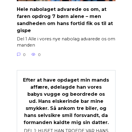
Hele nabolaget advarede os om, at
faren opdrog 7 børn alene – men
sandheden om hans fortid fik os til at
gispe
Del 1 Alle i vores nye nabolag advarede os om
manden
0
0
Efter at have opdaget min mands
affære, ødelagde han vores
babys vugge og beordrede os
ud. Hans elskerinde bar mine
smykker. Så ankom tre biler, og
hans selvsikre smil forsvandt, da
formanden kaldte mig sin datter.
DEL 1: HUSET HAN TROEDE VAR HANS