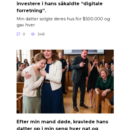
investere i hans såkaldte “digitale
forretning”.
Min datter solgte deres hus for $500.000 og
gav hver
0
348
Efter min mand døde, kravlede hans
datter op i min seng hver nat og