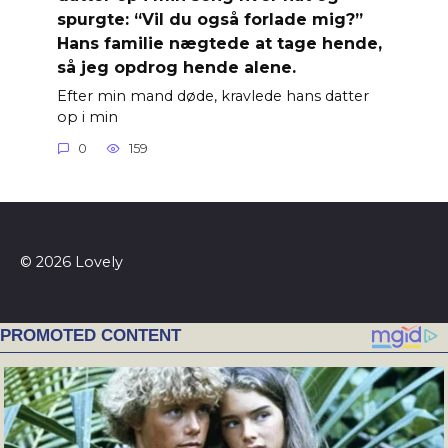
spurgte: “Vil du også forlade mig?”
Hans familie nægtede at tage hende,
så jeg opdrog hende alene.
Efter min mand døde, kravlede hans datter
op i min
0
159
© 2026 Lovely